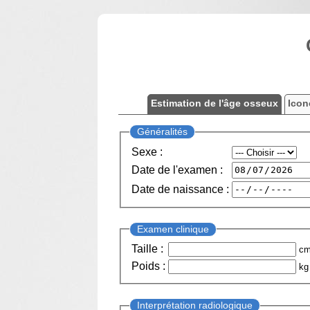
Estimation de l'âge osseux
Icon
Généralités
Sexe :
Date de l'examen :
Date de naissance :
Examen clinique
Taille :
c
Poids :
kg
Interprétation radiologique