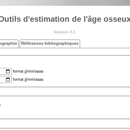
Outils d'estimation de l'âge osseu
Version 2.1
ographie
Références bibliographiques
format jj/mm/aaaa
format jj/mm/aaaa
m